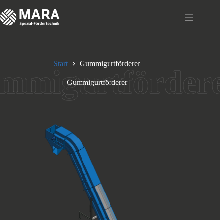
Zum
Inhalt
springen
Start
Gummigurtförderer
Gummigurtförderer