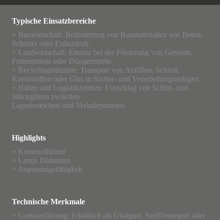
Typische Einsatzbereiche
+ Bauwirtschaft: Beförderung von Baumaterialien wie Beton,
Schotter oder Erdaushub.
+ Landwirtschaft: Einsatz bei der Förderung von Getreide,
Futtermitteln oder Düngemitteln.
+ Recyclingindustrie: Transport von Abfällen, Schrott,
Kunststoffen oder Glas in Sortier- und Verarbeitungsanlagen.
+ Häfen und Logistikzentren: Umschlag von Schütt- und
Stückgütern zwischen
Lagerbereichen und Verladepunkten.
Highlights
+ Kosteneffizient
+ Lange Distanzen
+ Anpassungsfähigkeit
Technische Merkmale
+ Gurtausführung: Erhältlich als Glattgurt, Steilfördergurt oder