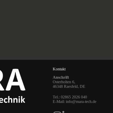
Kontakt
Anschrift
Osterholten 6,
46348 Raesfeld, DE
Tel.:
02865 2026 040
E-Mail:
info@mara-tech.de