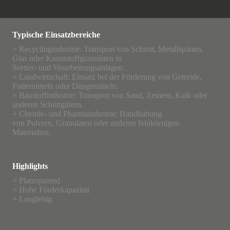
Typische Einsatzbereiche
+ Recyclingindustrie: Transport von Schrott, Metallspänen,
Glas oder Kunststoffgranulaten in
Sortier- und Verarbeitungsanlagen.
+ Landwirtschaft: Einsatz bei der Förderung von Getreide,
Futtermitteln oder Düngemitteln.
+ Baustoffindustrie: Transport von Sand, Zement, Kalk oder
anderen Schüttgütern.
+ Chemie- und Pharmaindustrie: Handhabung
von Pulvern, Granulaten oder anderen feinkörnigen
Materialien.
Highlights
+ Platzsparend
+ Hohe Förderkapazität
+ Langlebig